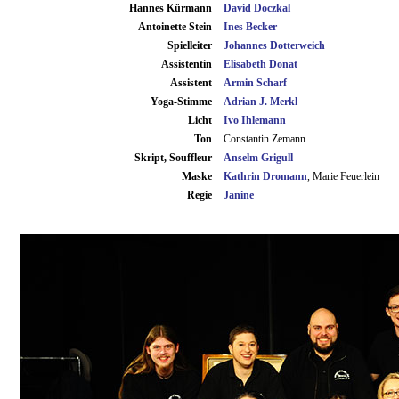
Hannes Kürmann
David Doczkal
Antoinette Stein
Ines Becker
Spielleiter
Johannes Dotterweich
Assistentin
Elisabeth Donat
Assistent
Armin Scharf
Yoga-Stimme
Adrian J. Merkl
Licht
Ivo Ihlemann
Ton
Constantin Zemann
Skript, Souffleur
Anselm Grigull
Maske
Kathrin Dromann
, Marie Feuerlein
Regie
Janine