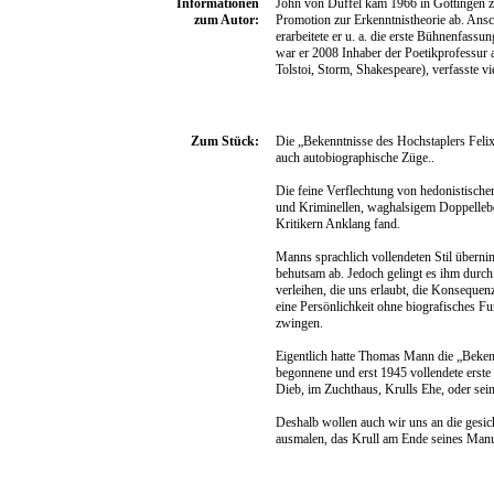
Informationen
John von Düffel kam 1966 in Göttingen zu
zum Autor:
Promotion zur Erkenntnistheorie ab. Ansch
erarbeitete er u. a. die erste Bühnenfa
war er 2008 Inhaber der Poetikprofessur 
Tolstoi, Storm, Shakespeare), verfasste v
Zum Stück:
Die „Bekenntnisse des Hochstaplers Feli
auch autobiographische Züge..
Die feine Verflechtung von hedonistisch
und Kriminellen, waghalsigem Doppelleb
Kritikern Anklang fand.
Manns sprachlich vollendeten Stil überni
behutsam ab. Jedoch gelingt es ihm durch 
verleihen, die uns erlaubt, die Konsequenz
eine Persönlichkeit ohne biografisches F
zwingen.
Eigentlich hatte Thomas Mann die „Beken
begonnene und erst 1945 vollendete erste T
Dieb, im Zuchthaus, Krulls Ehe, oder sei
Deshalb wollen auch wir uns an die gesic
ausmalen, das Krull am Ende seines Manus